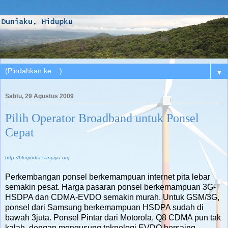
▼
Sabtu, 29 Agustus 2009
Pilih Operator Broadband untuk Ponsel
Cepat
http://blogindra.sanjaya.org
Perkembangan ponsel berkemampuan internet pita lebar
semakin pesat. Harga pasaran ponsel berkemampuan 3G-
HSDPA dan CDMA-EVDO semakin murah. Untuk GSM/3G,
ponsel dari Samsung berkemampuan HSDPA sudah di
bawah 3juta. Ponsel Pintar dari Motorola, Q8 CDMA pun tak
kalah, dengan mengusung teknologi EVDO bersaing