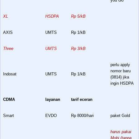
you Go
XL
HSDPA
Rp 5/kB
AXIS
UMTS
Rp 1/kB
Three
UMTS
Rp 3/kB
perlu apply
nomor baru
Indosat
UMTS
Rp 1/kB
(0814) jika
ingin HSDPA
CDMA
layanan
tarif eceran
Smart
EVDO
Rp 8000/hari
paket Gold
harus pakai
Mobi (tanpa