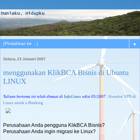
▼
Selasa, 23 Januari 2007
menggunakan KlikBCA Bisnis di Ubuntu
LINUX
Tulisan bertema ini telah dimuat di
InfoLinux
edisi 05/2007
:
Koneksi VPN di
Linux untuk e-Banking
Perusahaan Anda pengguna KlikBCA Bisnis?
Perusahaan Anda ingin migrasi ke Linux?