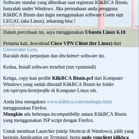
Software standar yang diberikan saat registrasi KlikBCA Bisnis,
hanyalah under Windows. Jika perusahaan anda pengguna
KlikBCA Bisnis dan ingin menggunakan software Gratis tapi
LEGAL (aka Linux), sekarang bisa !
Dalam percobaan ini, saya menggunakan
Ubuntu Linux 6.10
.
Pertama kali, download
Cisco VPN Client (for Linux)
dari
Universitiet Gent
.
Bacalah dulu perjanjian dan
disclaimer
software ini.
Kedua, Install software tersebut (run vpninstall)
Ketiga, copy-kan profile
KlikBCA Bisnis.pcf
dari Komputer
Windows yang sudah diinstall KlikBCA Bisnis ke folder
/etc/opt/vpnclient/profile
di Komputer Linux tsb.
Anda bisa mengakses
www.klikbca.com/smelogin.html
menggunakan Firefox.
Mungkin
ada beberapa
incompatibility
antara KlikBCA Bisnis
yang menggunakan JSP script dengan Firefox.
Untuk membuat Launcher (mirip Shortcut di Windows), pilih yang
berjenis
Application on Terminal
, berisi
sudo vpnclient klikbca