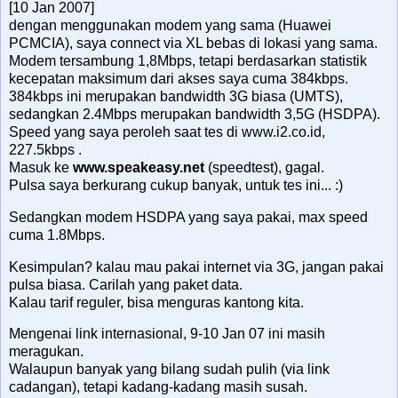
[10 Jan 2007]
dengan menggunakan modem yang sama (Huawei
PCMCIA), saya connect via XL bebas di lokasi yang sama.
Modem tersambung 1,8Mbps, tetapi berdasarkan statistik
kecepatan maksimum dari akses saya cuma 384kbps.
384kbps ini merupakan bandwidth 3G biasa (UMTS),
sedangkan 2.4Mbps merupakan bandwidth 3,5G (HSDPA).
Speed yang saya peroleh saat tes di www.i2.co.id,
227.5kbps .
Masuk ke
www.speakeasy.net
(speedtest), gagal.
Pulsa saya berkurang cukup banyak, untuk tes ini... :)
Sedangkan modem HSDPA yang saya pakai, max speed
cuma 1.8Mbps.
Kesimpulan? kalau mau pakai internet via 3G, jangan pakai
pulsa biasa. Carilah yang paket data.
Kalau tarif reguler, bisa menguras kantong kita.
Mengenai link internasional, 9-10 Jan 07 ini masih
meragukan.
Walaupun banyak yang bilang sudah pulih (via link
cadangan), tetapi kadang-kadang masih susah.