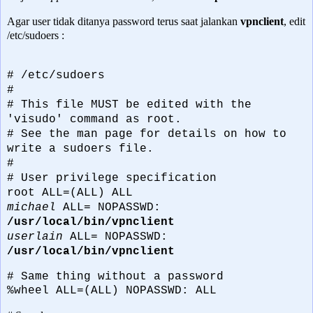
Agar user tidak ditanya password terus saat jalankan
vpnclient
, edit
/etc/sudoers :
# /etc/sudoers
#
# This file MUST be edited with the
'visudo' command as root.
# See the man page for details on how to
write a sudoers file.
#
# User privilege specification
root ALL=(ALL) ALL
michael
ALL= NOPASSWD:
/usr/local/bin/vpnclient
userlain
ALL= NOPASSWD:
/usr/local/bin/vpnclient
# Same thing without a password
%wheel ALL=(ALL) NOPASSWD: ALL