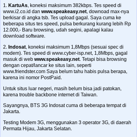
1.
KartuAs
, koneksi maksimum 382kbps. Tes speed di
www.i2.co.id dan
www.speakeasy.net
, downoad max-nya
berkisar di angka tsb. Tes upload gagal. Saya cuma ke
beberapa situs tes speed, pulsa berkurang kurang lebih Rp
12.000,- Baru browsing, udah segini, apalagi kalau
download software.
2.
Indosat
, koneksi maksimum 1,8Mbps (sesuai spec di
modem). Tes speed di www.cyber-isp.net, 1,8Mbps, gagal
masuk di web
www.speakeasy.net
. Tetapi bisa browsing
dengan cepat/lancar ke situs lain, seperti
www.friendster.com Saya belum tahu habis pulsa berapa,
karena ini nomor PostPaid.
Untuk situs luar negeri, masih belum bisa jadi patokan,
karena trouble backbone internet di Taiwan.
Sayangnya, BTS 3G Indosat cuma di beberapa tempat di
Jakarta.
Testing Modem 3G, menggunakan 3 operator 3G, di daerah
Permata Hijau, Jakarta Selatan.