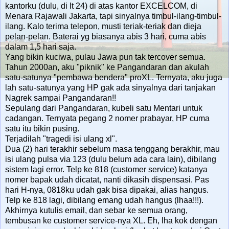
kantorku (dulu, di lt 24) di atas kantor EXCELCOM, di
Menara Rajawali Jakarta, tapi sinyalnya timbul-ilang-timbul-
ilang. Kalo terima telepon, musti teriak-teriak dan dieja
pelan-pelan. Baterai yg biasanya abis 3 hari, cuma abis
dalam 1,5 hari saja.
Yang bikin kuciwa, pulau Jawa pun tak tercover semua.
Tahun 2000an, aku "piknik" ke Pangandaran dan akulah
satu-satunya "pembawa bendera" proXL. Ternyata, aku juga
lah satu-satunya yang HP gak ada sinyalnya dari tanjakan
Nagrek sampai Pangandaran!!
Sepulang dari Pangandaran, kubeli satu Mentari untuk
cadangan. Ternyata pegang 2 nomer prabayar, HP cuma
satu itu bikin pusing.
Terjadilah "tragedi isi ulang xl".
Dua (2) hari terakhir sebelum masa tenggang berakhir, mau
isi ulang pulsa via 123 (dulu belum ada cara lain), dibilang
sistem lagi error. Telp ke 818 (customer service) katanya
nomer bapak udah dicatat, nanti dikasih dispensasi. Pas
hari H-nya, 0818ku udah gak bisa dipakai, alias hangus.
Telp ke 818 lagi, dibilang emang udah hangus (lhaa!!!).
Akhirnya kutulis email, dan sebar ke semua orang,
tembusan ke customer service-nya XL. Eh, lha kok dengan