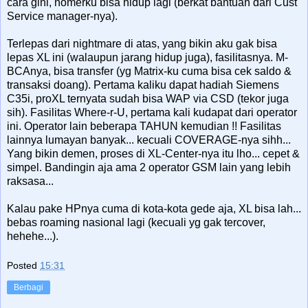
cara gini, nomerku bisa hidup lagi (berkat bantuan dari Cust
Service manager-nya).
Terlepas dari nightmare di atas, yang bikin aku gak bisa
lepas XL ini (walaupun jarang hidup juga), fasilitasnya. M-
BCAnya, bisa transfer (yg Matrix-ku cuma bisa cek saldo &
transaksi doang). Pertama kaliku dapat hadiah Siemens
C35i, proXL ternyata sudah bisa WAP via CSD (tekor juga
sih). Fasilitas Where-r-U, pertama kali kudapat dari operator
ini. Operator lain beberapa TAHUN kemudian !! Fasilitas
lainnya lumayan banyak... kecuali COVERAGE-nya sihh...
Yang bikin demen, proses di XL-Center-nya itu lho... cepet &
simpel. Bandingin aja ama 2 operator GSM lain yang lebih
raksasa...
Kalau pake HPnya cuma di kota-kota gede aja, XL bisa lah...
bebas roaming nasional lagi (kecuali yg gak tercover,
hehehe...).
Posted
15:31
Berbagi