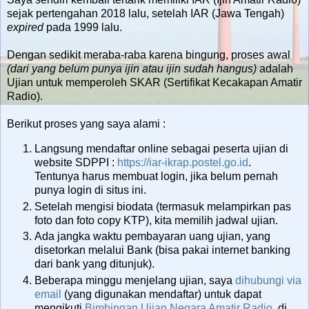
sejak pertengahan 2018 lalu, setelah IAR (Jawa Tengah)
expired
pada 1999 lalu.
Dengan sedikit meraba-raba karena bingung, proses awal
(dari yang belum punya ijin atau ijin sudah hangus)
adalah
Ujian untuk memperoleh SKAR (Sertifikat Kecakapan Amatir
Radio).
Berikut proses yang saya alami :
Langsung mendaftar online sebagai peserta ujian di
website SDPPI :
https://iar-ikrap.postel.go.id
.
Tentunya harus membuat login, jika belum pernah
punya login di situs ini.
Setelah mengisi biodata (termasuk melampirkan pas
foto dan foto copy KTP), kita memilih jadwal ujian.
Ada jangka waktu pembayaran uang ujian, yang
disetorkan melalui Bank (bisa pakai internet banking
dari bank yang ditunjuk).
Beberapa minggu menjelang ujian, saya
dihubungi via
email
(yang digunakan mendaftar) untuk dapat
mengikuti
Bimbingan Ujian Negara Amatir Radio
, di