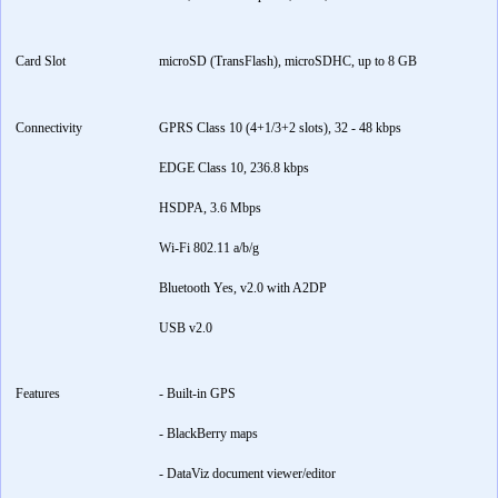
Card Slot
microSD (TransFlash), microSDHC, up to 8 GB
Connectivity
GPRS Class 10 (4+1/3+2 slots), 32 - 48 kbps
EDGE Class 10, 236.8 kbps
HSDPA, 3.6 Mbps
Wi-Fi 802.11 a/b/g
Bluetooth Yes, v2.0 with A2DP
USB v2.0
Features
- Built-in GPS
- BlackBerry maps
- DataViz document viewer/editor