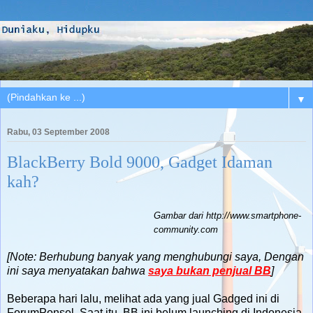
▼
Rabu, 03 September 2008
BlackBerry Bold 9000, Gadget Idaman
kah?
Gambar dari http://www.smartphone-
community.com
[Note: Berhubung banyak yang menghubungi saya, Dengan
ini saya menyatakan bahwa
saya bukan penjual BB
]
Beberapa hari lalu, melihat ada yang jual Gadged ini di
ForumPonsel. Saat itu, BB ini belum launching di Indonesia.