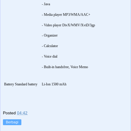
- Java
- Media player MP3/WMA/AAC+
- Video player DivX/WMV/XviD/3gp
- Organizer
- Calculator
- Voice dial
- Built-in handsfree, Voice Memo
Battery Standard battery
Li-Ion 1500 mAh
Posted
04:42
Berbagi