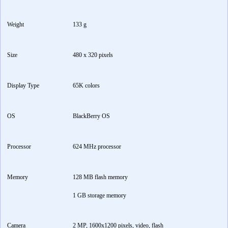
Weight
133 g
Size
480 x 320 pixels
Display Type
65K colors
OS
BlackBerry OS
Processor
624 MHz processor
Memory
128 MB flash memory
1 GB storage memory
Camera
2 MP, 1600x1200 pixels, video, flash