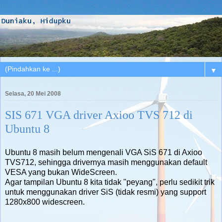
▼
Selasa, 20 Mei 2008
SIS 671 VGA driver Axioo TVS 712 di
Ubuntu 8
Ubuntu 8 masih belum mengenali VGA SiS 671 di Axioo
TVS712, sehingga drivernya masih menggunakan default
VESA yang bukan WideScreen.
Agar tampilan Ubuntu 8 kita tidak "peyang", perlu sedikit trik
untuk menggunakan driver SiS (tidak resmi) yang support
1280x800 widescreen.