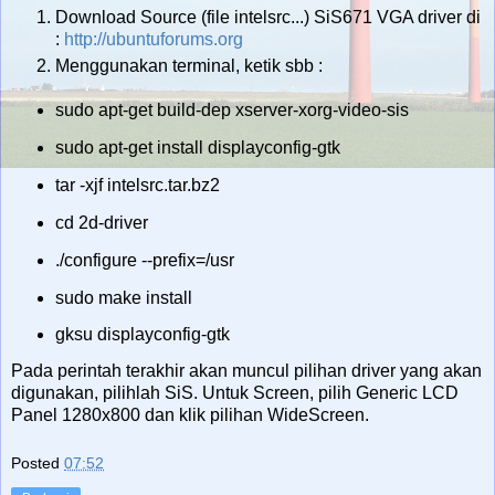
Download Source (file intelsrc...) SiS671 VGA driver di
:
http://ubuntuforums.org
Menggunakan terminal, ketik sbb :
sudo apt-get build-dep xserver-xorg-video-sis
sudo apt-get install displayconfig-gtk
tar -xjf intelsrc.tar.bz2
cd 2d-driver
./configure --prefix=/usr
sudo make install
gksu displayconfig-gtk
Pada perintah terakhir akan muncul pilihan driver yang akan
digunakan, pilihlah SiS. Untuk Screen, pilih Generic LCD
Panel 1280x800 dan klik pilihan WideScreen.
Posted
07:52